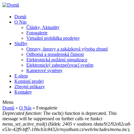
Domů
O Nás
Články, Aktuality
Fotogalerie
Virtuální prohlídka prodejny
Služby
Opravy, úpravy a zakázková výroba zbraní
Odborná a poradenská činnost
Elektronická požární signalizace
Elektronický zabezpečovací systém
Kamerové systémy
E-shop
Komisní prodej
Zbrojní průkazy
Kontakty
Menu
Domů
»
O Nás
» Fotogalerie
Deprecated function
: The each() function is deprecated. This
Jste zde
message will be suppressed on further calls ve funkci
Chybová zpráva
menu_set_active_trail()
(řádek:
2405
v souboru
/data/9/2/92e82ca8-
e53e-42f9-bff7-10bcb3c8432e/royalhunt.cz/web/includes/menu.inc
).