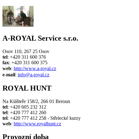
A-ROYAL Service s.r.o.
Osov 110, 267 25 Osov
tel
: +420 311 600 376
fax
: +420 311 600 375
web
:
http://www.a-royal.cz
e-mail
:
info@a-royal.cz
ROYAL HUNT
Na Klášteře 158/2, 266 01 Beroun
tel
: +420 605 232 312
tel
: +420 777 412 260
tel
: +420 777 412 258 - Střelecké kurzy
web
:
http://www.royalhunt.cz
Provozní doba